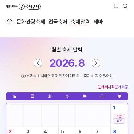
문화관광축제
전국축제
축제달력
테마
월별 축제 달력
2026. 8
날짜를 선택하면 해당 일자에 개최되는 축제를 볼 수 있어요!
개최시작
개최중
일
월
화
수
목
금
토
1
1
건
6
건
2
3
4
5
6
7
8