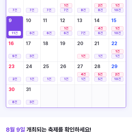
1
건
2
건
1
건
7
건
7
건
7
건
7
건
8
건
8
건
10
건
9
10
11
12
13
14
15
1
건
4
건
1
건
11
건
6
건
6
건
6
건
7
건
6
건
10
건
16
17
18
19
20
21
22
1
건
9
건
3
건
1
건
1
건
1
건
23
24
25
26
27
28
29
4
건
5
건
2
건
2
건
1
건
1
건
1
건
1
건
5
건
10
건
30
31
8
건
3
건
8월 9일
개최되는 축제를 확인하세요!