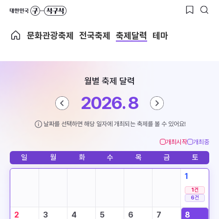
문화관광축제
전국축제
축제달력
테마
월별 축제 달력
2026. 8
날짜를 선택하면 해당 일자에 개최되는 축제를 볼 수 있어요!
개최시작
개최중
일
월
화
수
목
금
토
1
1
건
6
건
2
3
4
5
6
7
8