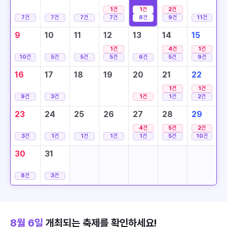
1
건
1
건
2
건
7
건
7
건
7
건
7
건
8
건
9
건
11
건
9
10
11
12
13
14
15
1
건
4
건
1
건
10
건
5
건
5
건
5
건
6
건
5
건
9
건
16
17
18
19
20
21
22
1
건
1
건
9
건
3
건
1
건
1
건
2
건
23
24
25
26
27
28
29
4
건
5
건
2
건
3
건
1
건
1
건
1
건
1
건
5
건
10
건
30
31
8
건
3
건
8월 6일
개최되는 축제를 확인하세요!