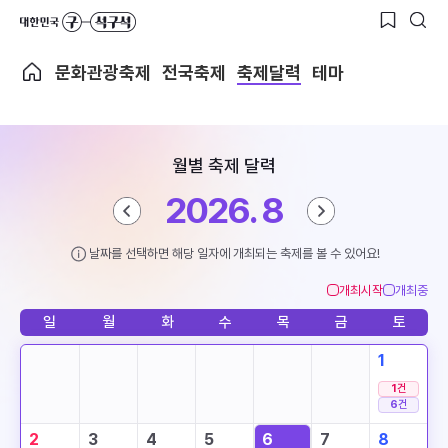
문화관광축제
전국축제
축제달력
테마
월별 축제 달력
2026. 8
날짜를 선택하면 해당 일자에 개최되는 축제를 볼 수 있어요!
개최시작
개최중
일
월
화
수
목
금
토
1
1
건
6
건
2
3
4
5
6
7
8