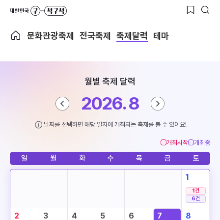
문화관광축제
전국축제
축제달력
테마
월별 축제 달력
2026. 8
날짜를 선택하면 해당 일자에 개최되는 축제를 볼 수 있어요!
개최시작
개최중
일
월
화
수
목
금
토
1
1
건
6
건
2
3
4
5
6
7
8