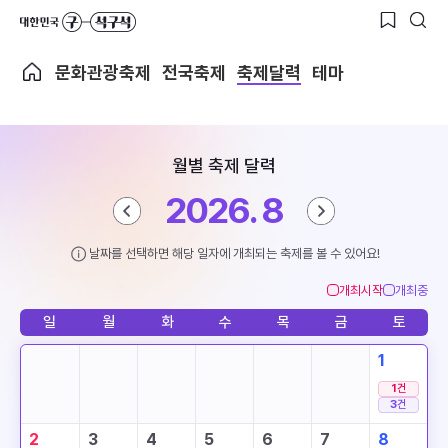
문화관광축제
전국축제
축제달력
테마
월별 축제 달력
2026. 8
날짜를 선택하면 해당 일자에 개최되는 축제를 볼 수 있어요!
개최시작
개최중
일
월
화
수
목
금
토
1
1
건
3
건
2
3
4
5
6
7
8