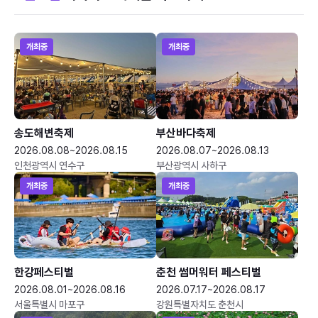
개최중
개최중
송도해변축제
부산바다축제
2026.08.08~2026.08.15
2026.08.07~2026.08.13
인천광역시 연수구
부산광역시 사하구
개최중
개최중
한강페스티벌
춘천 썸머워터 페스티벌
2026.08.01~2026.08.16
2026.07.17~2026.08.17
서울특별시 마포구
강원특별자치도 춘천시