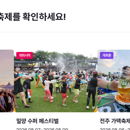
축제를 확인하세요!
개최시작
개최중
밀양 수퍼 페스티벌
전주 가맥축