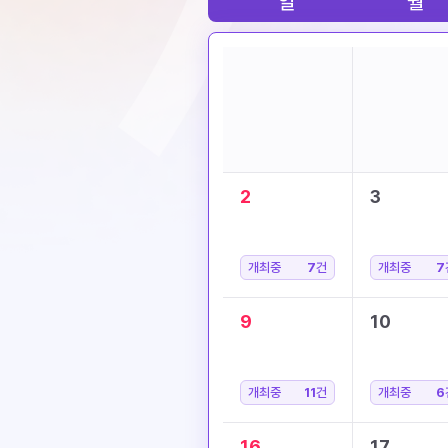
일
월
2
3
개최중
7
건
개최중
7
9
10
개최중
11
건
개최중
6
16
17