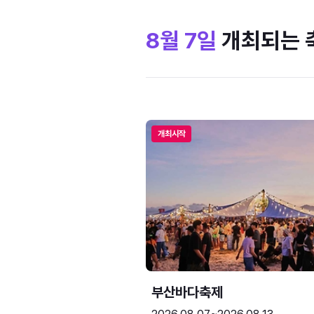
8월 7일
개최되는 
개최시작
부산바다축제