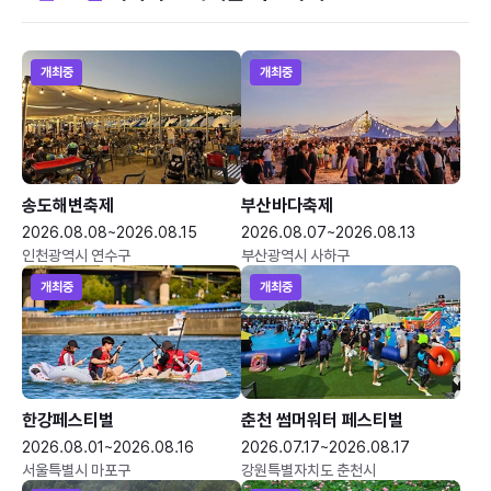
개최중
개최중
송도해변축제
부산바다축제
2026.08.08~2026.08.15
2026.08.07~2026.08.13
인천광역시 연수구
부산광역시 사하구
개최중
개최중
한강페스티벌
춘천 썸머워터 페스티벌
2026.08.01~2026.08.16
2026.07.17~2026.08.17
서울특별시 마포구
강원특별자치도 춘천시