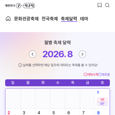
문화관광축제
전국축제
축제달력
테마
월별 축제 달력
2026. 8
날짜를 선택하면 해당 일자에 개최되는 축제를 볼 수 있어요!
개최시작
개최중
일
월
화
수
목
금
토
1
1
건
3
건
2
3
4
5
6
7
8