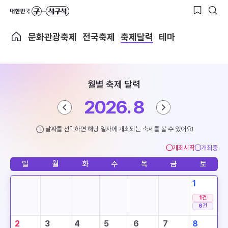
문화관광축제
전국축제
축제달력
테마
월별 축제 달력
2026. 8
날짜를 선택하면 해당 일자에 개최되는 축제를 볼 수 있어요!
개최시작
개최중
일
월
화
수
목
금
토
1
1
건
6
건
2
3
4
5
6
7
8