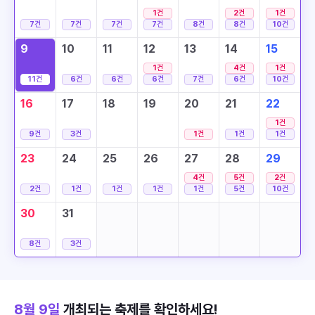
1
건
2
건
1
건
7
건
7
건
7
건
7
건
8
건
8
건
10
건
9
10
11
12
13
14
15
1
건
4
건
1
건
11
건
6
건
6
건
6
건
7
건
6
건
10
건
16
17
18
19
20
21
22
1
건
9
건
3
건
1
건
1
건
1
건
23
24
25
26
27
28
29
4
건
5
건
2
건
2
건
1
건
1
건
1
건
1
건
5
건
10
건
30
31
8
건
3
건
8월 9일
개최되는 축제를 확인하세요!