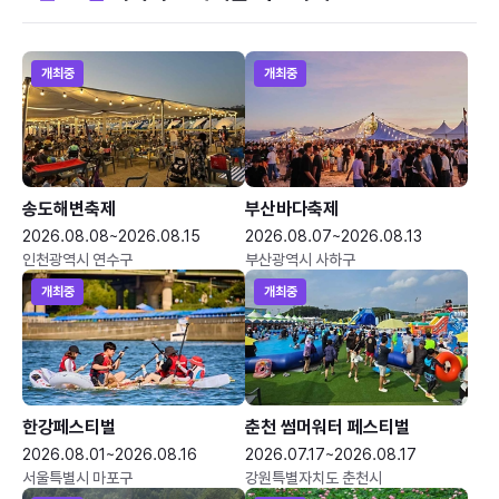
개최중
개최중
송도해변축제
부산바다축제
2026.08.08~2026.08.15
2026.08.07~2026.08.13
인천광역시 연수구
부산광역시 사하구
개최중
개최중
한강페스티벌
춘천 썸머워터 페스티벌
2026.08.01~2026.08.16
2026.07.17~2026.08.17
서울특별시 마포구
강원특별자치도 춘천시