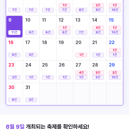
1
건
2
건
1
건
7
건
7
건
7
건
7
건
8
건
8
건
10
건
9
10
11
12
13
14
15
1
건
4
건
1
건
11
건
6
건
6
건
6
건
7
건
6
건
10
건
16
17
18
19
20
21
22
1
건
9
건
3
건
1
건
1
건
1
건
23
24
25
26
27
28
29
4
건
5
건
2
건
2
건
1
건
1
건
1
건
1
건
5
건
10
건
30
31
8
건
3
건
8월 9일
개최되는 축제를 확인하세요!