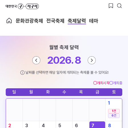
문화관광축제
전국축제
축제달력
테마
월별 축제 달력
2026. 8
날짜를 선택하면 해당 일자에 개최되는 축제를 볼 수 있어요!
개최시작
개최중
일
월
화
수
목
금
토
1
1
건
6
건
2
3
4
5
6
7
8