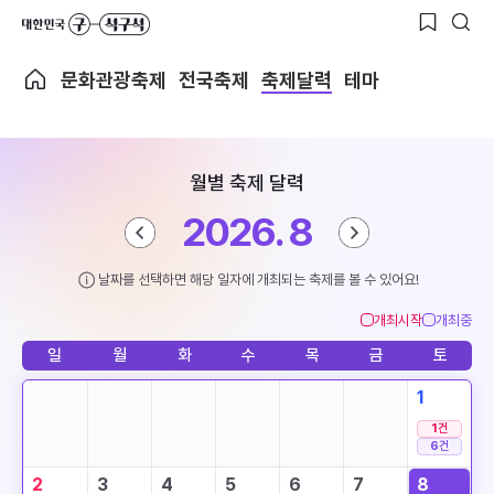
문화관광축제
전국축제
축제달력
테마
월별 축제 달력
2026. 8
날짜를 선택하면 해당 일자에 개최되는 축제를 볼 수 있어요!
개최시작
개최중
일
월
화
수
목
금
토
1
1
건
6
건
2
3
4
5
6
7
8