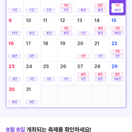
1
건
2
건
1
건
7
건
7
건
7
건
7
건
8
건
8
건
10
건
9
10
11
12
13
14
15
1
건
4
건
1
건
11
건
6
건
6
건
6
건
7
건
6
건
10
건
16
17
18
19
20
21
22
1
건
9
건
3
건
1
건
1
건
1
건
23
24
25
26
27
28
29
4
건
5
건
2
건
2
건
1
건
1
건
1
건
1
건
5
건
10
건
30
31
8
건
3
건
8월 8일
개최되는 축제를 확인하세요!