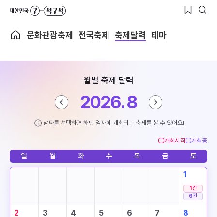
문화관광축제
전국축제
축제달력
테마
월별 축제 달력
2026. 8
날짜를 선택하면 해당 일자에 개최되는 축제를 볼 수 있어요!
개최시작
개최중
일
월
화
수
목
금
토
1
1
건
6
건
2
3
4
5
6
7
8