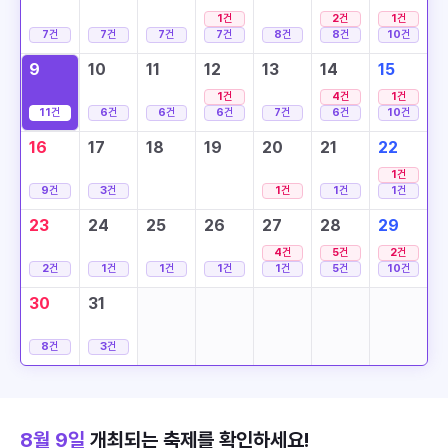
1
건
2
건
1
건
7
건
7
건
7
건
7
건
8
건
8
건
10
건
9
10
11
12
13
14
15
1
건
4
건
1
건
11
건
6
건
6
건
6
건
7
건
6
건
10
건
16
17
18
19
20
21
22
1
건
9
건
3
건
1
건
1
건
1
건
23
24
25
26
27
28
29
4
건
5
건
2
건
2
건
1
건
1
건
1
건
1
건
5
건
10
건
30
31
8
건
3
건
8월 9일
개최되는 축제를 확인하세요!