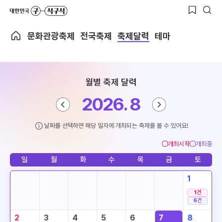
문화관광축제
전국축제
축제달력
테마
월별 축제 달력
2026. 8
날짜를 선택하면 해당 일자에 개최되는 축제를 볼 수 있어요!
개최시작
개최중
일
월
화
수
목
금
토
1
1
건
6
건
2
3
4
5
6
7
8