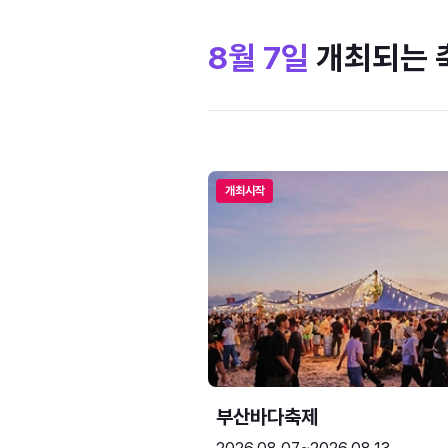
8월 7일
개최되는 
개최시작
부산바다축제