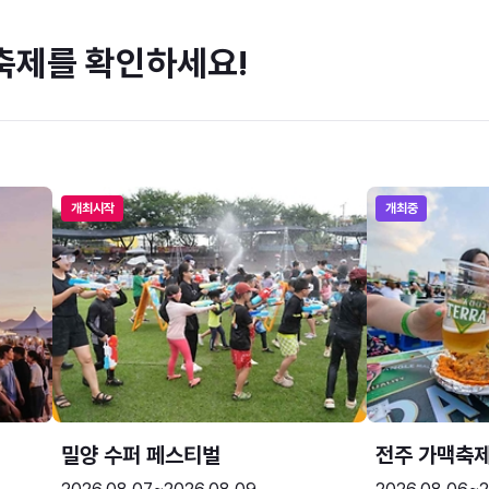
축제를 확인하세요!
개최시작
개최중
밀양 수퍼 페스티벌
전주 가맥축