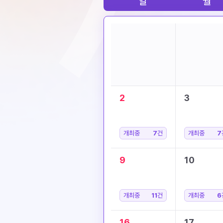
일
월
2
3
개최중
7
건
개최중
7
9
10
개최중
11
건
개최중
6
16
17