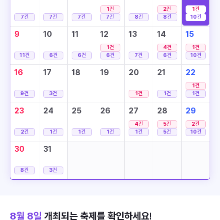
1
건
2
건
1
건
7
건
7
건
7
건
7
건
8
건
8
건
10
건
9
10
11
12
13
14
15
1
건
4
건
1
건
11
건
6
건
6
건
6
건
7
건
6
건
10
건
16
17
18
19
20
21
22
1
건
9
건
3
건
1
건
1
건
1
건
23
24
25
26
27
28
29
4
건
5
건
2
건
2
건
1
건
1
건
1
건
1
건
5
건
10
건
30
31
8
건
3
건
8월 8일
개최되는 축제를 확인하세요!