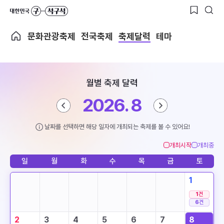
문화관광축제
전국축제
축제달력
테마
월별 축제 달력
2026. 8
날짜를 선택하면 해당 일자에 개최되는 축제를 볼 수 있어요!
개최시작
개최중
일
월
화
수
목
금
토
1
1
건
6
건
2
3
4
5
6
7
8