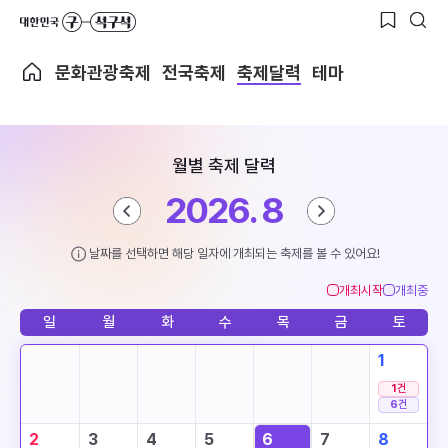
문화관광축제
전국축제
축제달력
테마
월별 축제 달력
2026. 8
날짜를 선택하면 해당 일자에 개최되는 축제를 볼 수 있어요!
개최시작
개최중
일
월
화
수
목
금
토
1
1
건
6
건
2
3
4
5
6
7
8