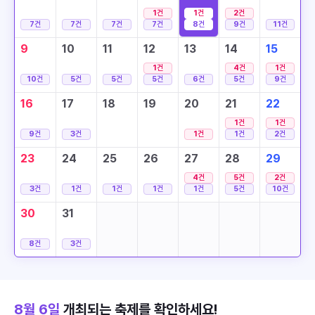
1
건
1
건
2
건
7
건
7
건
7
건
7
건
8
건
9
건
11
건
9
10
11
12
13
14
15
1
건
4
건
1
건
10
건
5
건
5
건
5
건
6
건
5
건
9
건
16
17
18
19
20
21
22
1
건
1
건
9
건
3
건
1
건
1
건
2
건
23
24
25
26
27
28
29
4
건
5
건
2
건
3
건
1
건
1
건
1
건
1
건
5
건
10
건
30
31
8
건
3
건
8월 6일
개최되는 축제를 확인하세요!