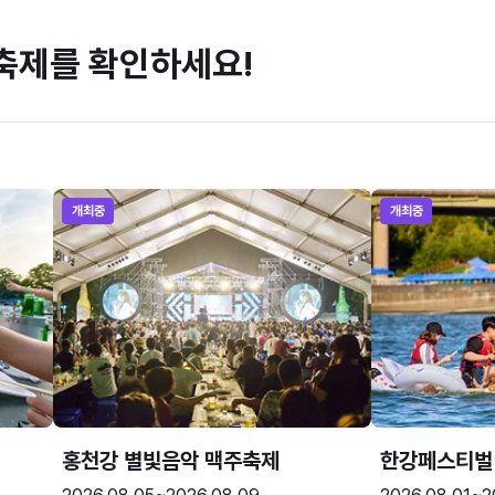
축제를 확인하세요!
개최중
개최중
홍천강 별빛음악 맥주축제
한강페스티벌