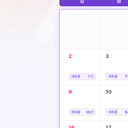
일
월
2
3
개최중
7
건
개최중
7
9
10
개최중
10
건
개최중
5
16
17