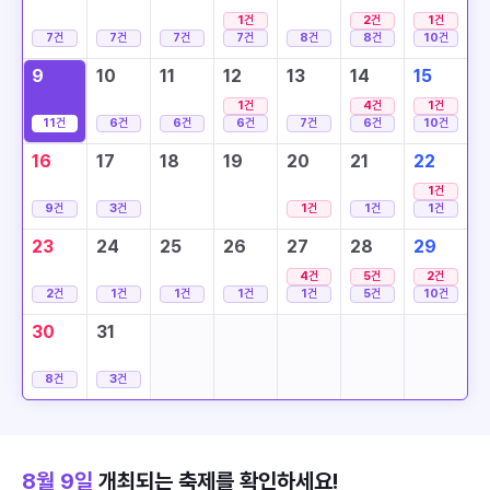
1
건
2
건
1
건
7
건
7
건
7
건
7
건
8
건
8
건
10
건
9
10
11
12
13
14
15
1
건
4
건
1
건
11
건
6
건
6
건
6
건
7
건
6
건
10
건
16
17
18
19
20
21
22
1
건
9
건
3
건
1
건
1
건
1
건
23
24
25
26
27
28
29
4
건
5
건
2
건
2
건
1
건
1
건
1
건
1
건
5
건
10
건
30
31
8
건
3
건
8월 9일
개최되는 축제를 확인하세요!