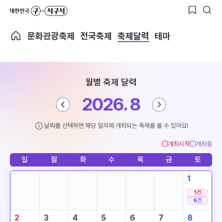
문화관광축제
전국축제
축제달력
테마
월별 축제 달력
2026. 8
날짜를 선택하면 해당 일자에 개최되는 축제를 볼 수 있어요!
개최시작
개최중
일
월
화
수
목
금
토
1
1
건
6
건
2
3
4
5
6
7
8