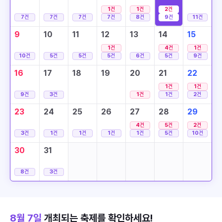
1
건
1
건
2
건
7
건
7
건
7
건
7
건
8
건
9
건
11
건
9
10
11
12
13
14
15
1
건
4
건
1
건
10
건
5
건
5
건
5
건
6
건
5
건
9
건
16
17
18
19
20
21
22
1
건
1
건
9
건
3
건
1
건
1
건
2
건
23
24
25
26
27
28
29
4
건
5
건
2
건
3
건
1
건
1
건
1
건
1
건
5
건
10
건
30
31
8
건
3
건
8월 7일
개최되는 축제를 확인하세요!