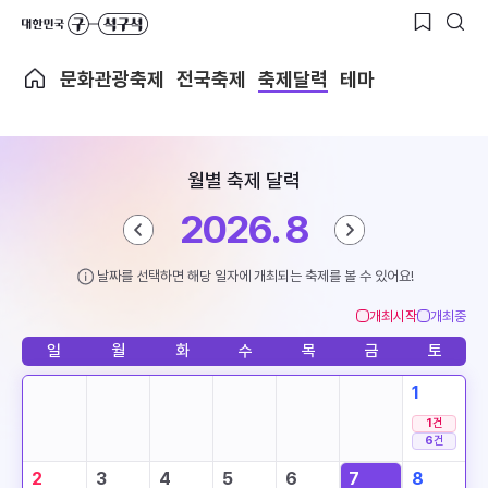
문화관광축제
전국축제
축제달력
테마
월별 축제 달력
2026. 8
날짜를 선택하면 해당 일자에 개최되는 축제를 볼 수 있어요!
개최시작
개최중
일
월
화
수
목
금
토
1
1
건
6
건
2
3
4
5
6
7
8