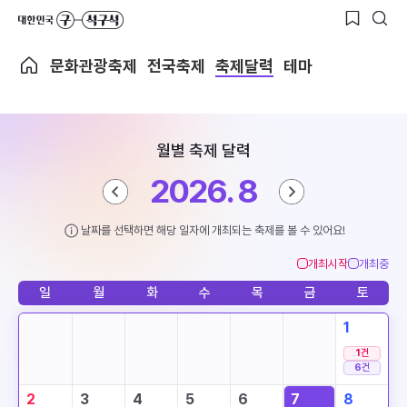
문화관광축제
전국축제
축제달력
테마
월별 축제 달력
2026. 8
날짜를 선택하면 해당 일자에 개최되는 축제를 볼 수 있어요!
개최시작
개최중
일
월
화
수
목
금
토
1
1
건
6
건
2
3
4
5
6
7
8