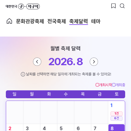
문화관광축제
전국축제
축제달력
테마
월별 축제 달력
2026. 8
날짜를 선택하면 해당 일자에 개최되는 축제를 볼 수 있어요!
개최시작
개최중
일
월
화
수
목
금
토
1
1
건
6
건
2
3
4
5
6
7
8