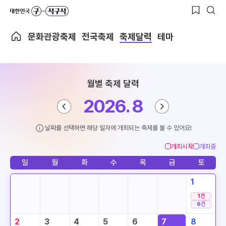
문화관광축제
전국축제
축제달력
테마
월별 축제 달력
2026. 8
날짜를 선택하면 해당 일자에 개최되는 축제를 볼 수 있어요!
개최시작
개최중
일
월
화
수
목
금
토
1
1
건
6
건
2
3
4
5
6
7
8