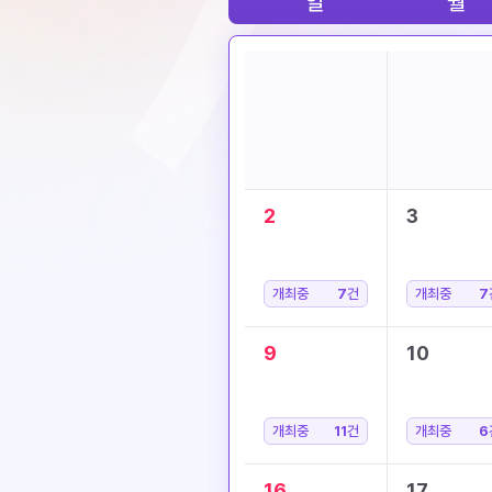
일
월
2
3
개최중
7
건
개최중
7
9
10
개최중
11
건
개최중
6
16
17