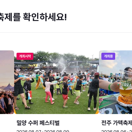
축제를 확인하세요!
개최시작
개최중
밀양 수퍼 페스티벌
전주 가맥축