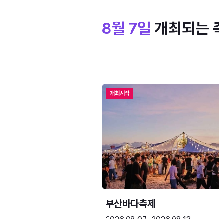
8월 7일
개최되는 
개최시작
부산바다축제