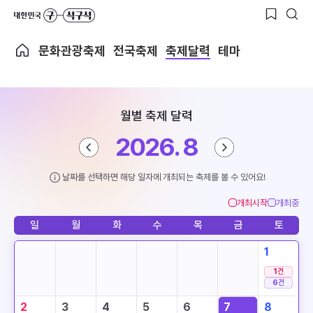
문화관광축제
전국축제
축제달력
테마
월별 축제 달력
2026. 8
날짜를 선택하면 해당 일자에 개최되는 축제를 볼 수 있어요!
개최시작
개최중
일
월
화
수
목
금
토
1
1
건
6
건
2
3
4
5
6
7
8