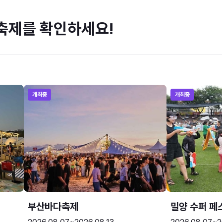
축제를 확인하세요!
개최중
개최중
부산바다축제
밀양 수퍼 페