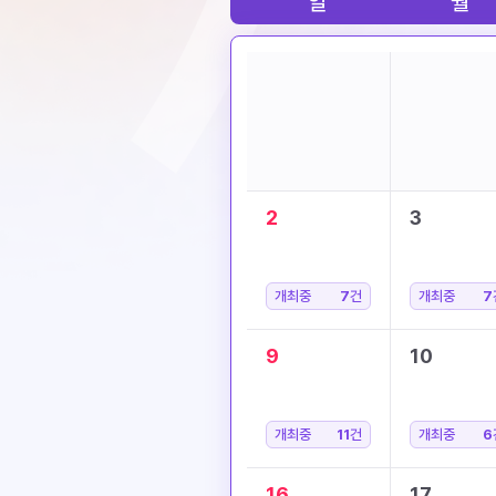
일
월
2
3
개최중
7
건
개최중
7
9
10
개최중
11
건
개최중
6
16
17