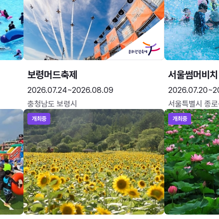
보령머드축제
서울썸머비치
2026.07.24~2026.08.09
2026.07.20~2
충청남도 보령시
서울특별시 종로
개최중
개최중