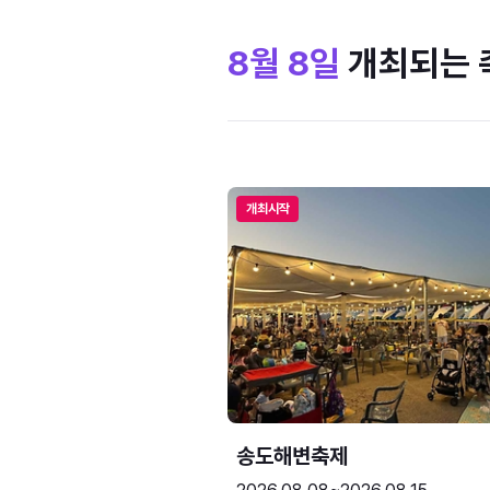
8월 8일
개최되는 
개최시작
송도해변축제