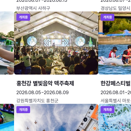
2026.08.07~2026.08.13
2026.08.07~2
부산광역시 사하구
경상남도 밀양시
개최중
개최중
홍천강 별빛음악 맥주축제
한강페스티벌
2026.08.05~2026.08.09
2026.08.01~2
강원특별자치도 홍천군
서울특별시 마포
개최중
개최중