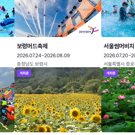
보령머드축제
서울썸머비치
2026.07.24~2026.08.09
2026.07.20~2
충청남도 보령시
서울특별시 종로
개최중
개최중