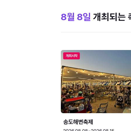
8월 8일
개최되는 
개최시작
송도해변축제