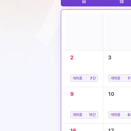
일
월
2
3
개최중
7
건
개최중
7
9
10
개최중
11
건
개최중
6
16
17