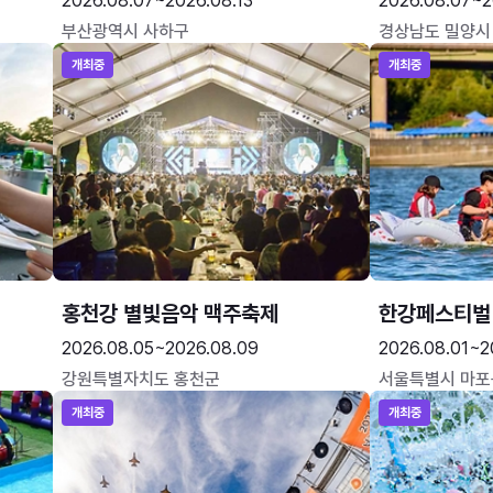
2026.08.07~2026.08.13
2026.08.07~2
부산광역시 사하구
경상남도 밀양시
개최중
개최중
홍천강 별빛음악 맥주축제
한강페스티벌
2026.08.05~2026.08.09
2026.08.01~2
강원특별자치도 홍천군
서울특별시 마포
개최중
개최중