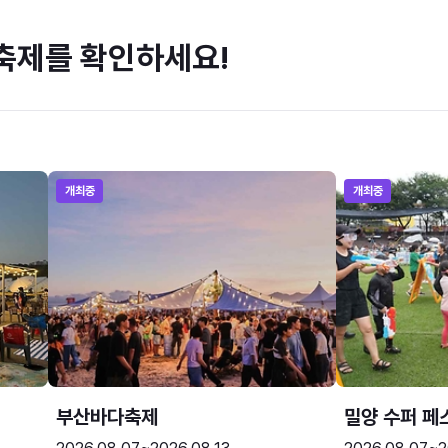
축제를 확인하세요!
개최중
개최중
부산바다축제
밀양 수퍼 페