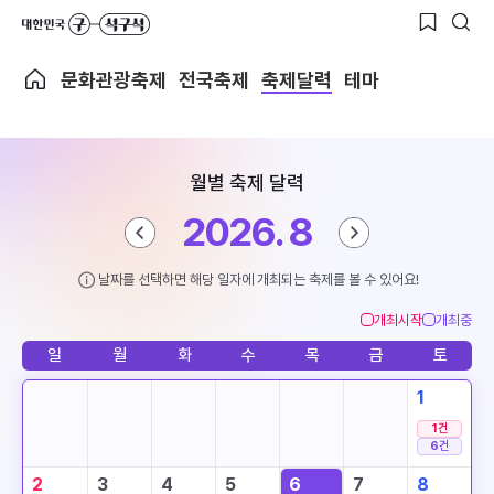
문화관광축제
전국축제
축제달력
테마
월별 축제 달력
2026. 8
날짜를 선택하면 해당 일자에 개최되는 축제를 볼 수 있어요!
개최시작
개최중
일
월
화
수
목
금
토
1
1
건
6
건
2
3
4
5
6
7
8