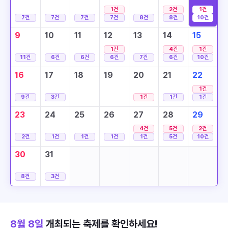
1
건
2
건
1
건
7
건
7
건
7
건
7
건
8
건
8
건
10
건
9
10
11
12
13
14
15
1
건
4
건
1
건
11
건
6
건
6
건
6
건
7
건
6
건
10
건
16
17
18
19
20
21
22
1
건
9
건
3
건
1
건
1
건
1
건
23
24
25
26
27
28
29
4
건
5
건
2
건
2
건
1
건
1
건
1
건
1
건
5
건
10
건
30
31
8
건
3
건
8월 8일
개최되는 축제를 확인하세요!