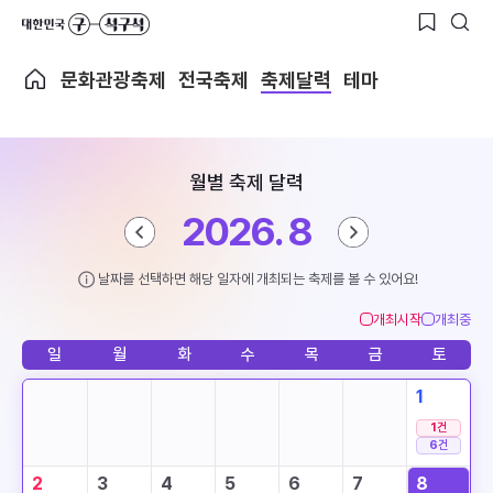
문화관광축제
전국축제
축제달력
테마
월별 축제 달력
2026. 8
날짜를 선택하면 해당 일자에 개최되는 축제를 볼 수 있어요!
개최시작
개최중
일
월
화
수
목
금
토
1
1
건
6
건
2
3
4
5
6
7
8