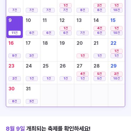
1
건
2
건
1
건
7
건
7
건
7
건
7
건
8
건
8
건
10
건
9
10
11
12
13
14
15
1
건
4
건
1
건
11
건
6
건
6
건
6
건
7
건
6
건
10
건
16
17
18
19
20
21
22
1
건
9
건
3
건
1
건
1
건
1
건
23
24
25
26
27
28
29
4
건
5
건
2
건
2
건
1
건
1
건
1
건
1
건
5
건
10
건
30
31
8
건
3
건
8월 9일
개최되는 축제를 확인하세요!