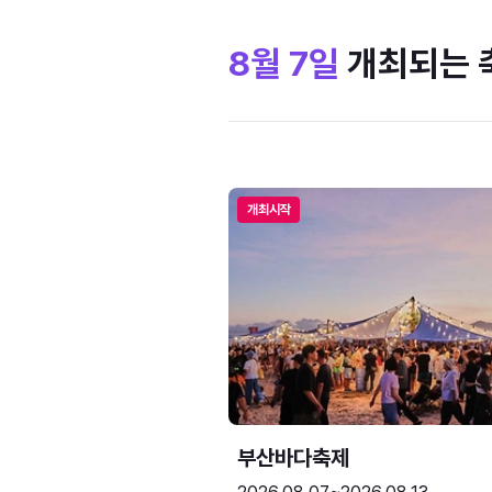
8월 7일
개최되는 
개최시작
부산바다축제