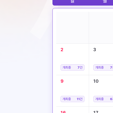
일
월
2
3
개최중
7
건
개최중
7
9
10
개최중
11
건
개최중
6
16
17