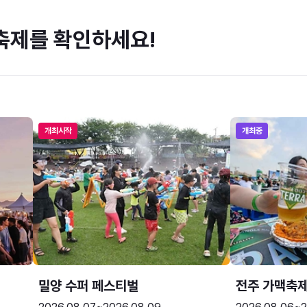
축제를 확인하세요!
개최시작
개최중
밀양 수퍼 페스티벌
전주 가맥축