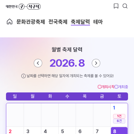
문화관광축제
전국축제
축제달력
테마
월별 축제 달력
2026. 8
날짜를 선택하면 해당 일자에 개최되는 축제를 볼 수 있어요!
개최시작
개최중
일
월
화
수
목
금
토
1
1
건
6
건
2
3
4
5
6
7
8