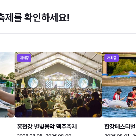
축제를 확인하세요!
개최중
개최중
홍천강 별빛음악 맥주축제
한강페스티벌