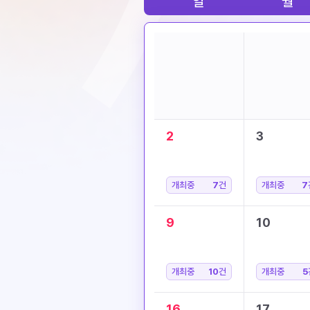
일
월
2
3
개최중
7
건
개최중
7
9
10
개최중
10
건
개최중
5
16
17