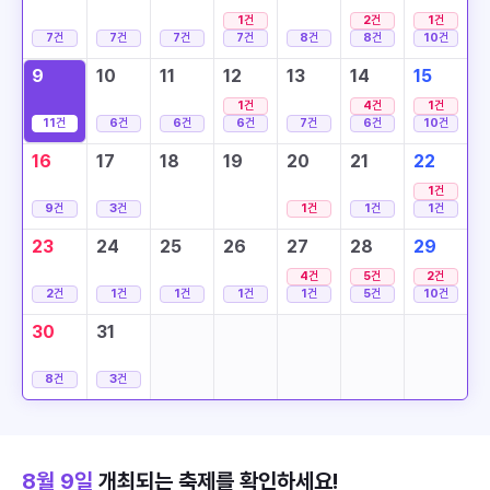
1
건
2
건
1
건
7
건
7
건
7
건
7
건
8
건
8
건
10
건
9
10
11
12
13
14
15
1
건
4
건
1
건
11
건
6
건
6
건
6
건
7
건
6
건
10
건
16
17
18
19
20
21
22
1
건
9
건
3
건
1
건
1
건
1
건
23
24
25
26
27
28
29
4
건
5
건
2
건
2
건
1
건
1
건
1
건
1
건
5
건
10
건
30
31
8
건
3
건
8월 9일
개최되는 축제를 확인하세요!