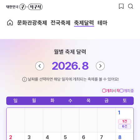
문화관광축제
전국축제
축제달력
테마
월별 축제 달력
2026. 8
날짜를 선택하면 해당 일자에 개최되는 축제를 볼 수 있어요!
개최시작
개최중
일
월
화
수
목
금
토
1
1
건
6
건
2
3
4
5
6
7
8