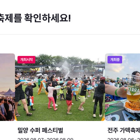
축제를 확인하세요!
개최시작
개최중
밀양 수퍼 페스티벌
전주 가맥축