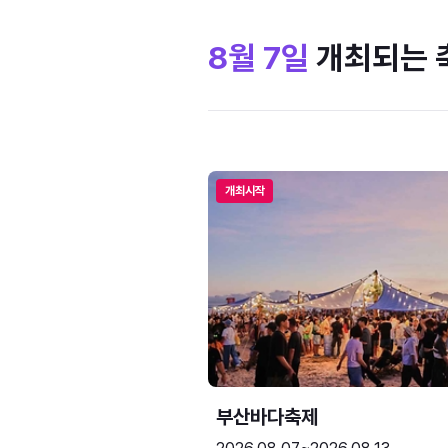
8월 7일
개최되는 
개최시작
부산바다축제