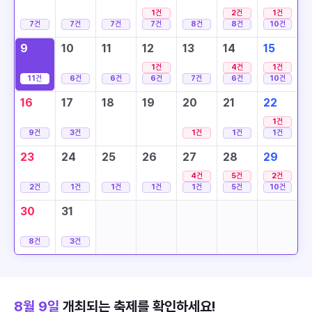
1
건
2
건
1
건
7
건
7
건
7
건
7
건
8
건
8
건
10
건
9
10
11
12
13
14
15
1
건
4
건
1
건
11
건
6
건
6
건
6
건
7
건
6
건
10
건
16
17
18
19
20
21
22
1
건
9
건
3
건
1
건
1
건
1
건
23
24
25
26
27
28
29
4
건
5
건
2
건
2
건
1
건
1
건
1
건
1
건
5
건
10
건
30
31
8
건
3
건
8월 9일
개최되는 축제를 확인하세요!