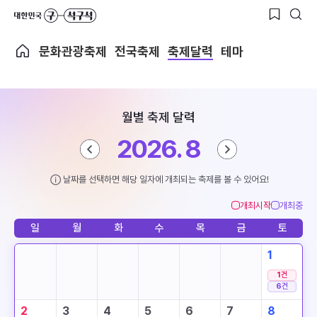
문화관광축제
전국축제
축제달력
테마
월별 축제 달력
2026. 8
날짜를 선택하면 해당 일자에 개최되는 축제를 볼 수 있어요!
개최시작
개최중
일
월
화
수
목
금
토
1
1
건
6
건
2
3
4
5
6
7
8