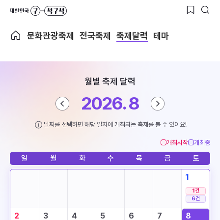
문화관광축제
전국축제
축제달력
테마
월별 축제 달력
2026. 8
날짜를 선택하면 해당 일자에 개최되는 축제를 볼 수 있어요!
개최시작
개최중
일
월
화
수
목
금
토
1
1
건
6
건
2
3
4
5
6
7
8