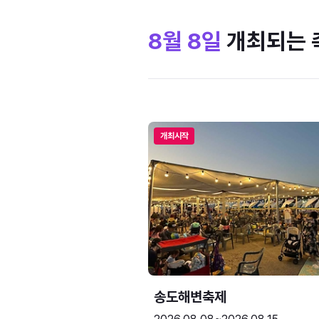
8월 8일
개최되는 
개최시작
송도해변축제