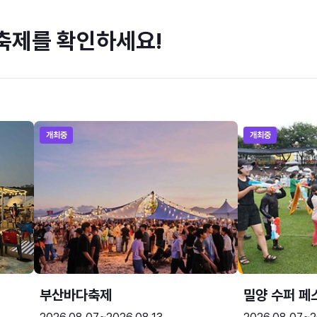
축제를 확인하세요!
개최중
개최중
부산바다축제
밀양 수퍼 페