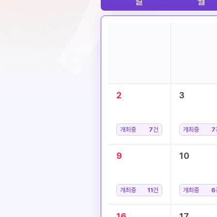
일
월
2
3
개최중
7
건
개최중
7
9
10
개최중
11
건
개최중
6
16
17