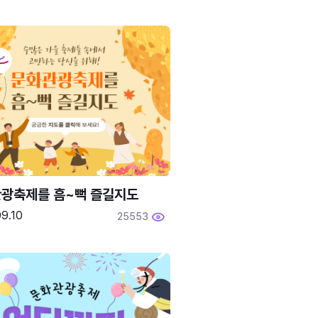
광축제를 흠~뻑 즐길지도
9.10
25553