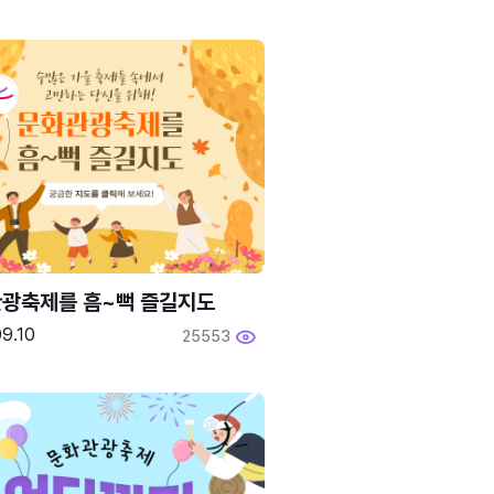
광축제를 흠~뻑 즐길지도
9.10
25553