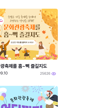
광축제를 흠~뻑 즐길지도
9.10
25626