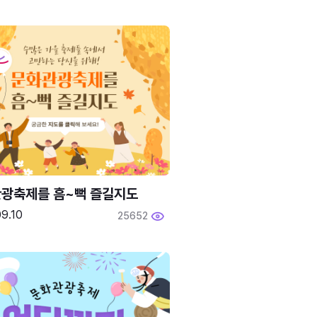
광축제를 흠~뻑 즐길지도
9.10
25652