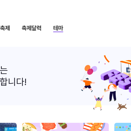
축제
축제달력
테마
나는
합니다!