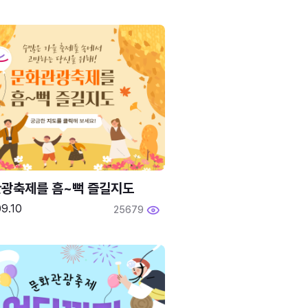
광축제를 흠~뻑 즐길지도
9.10
25679