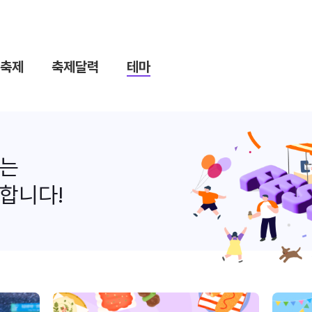
축제
축제달력
테마
나는
합니다!