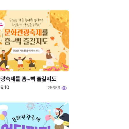
광축제를 흠~뻑 즐길지도
9.10
25656