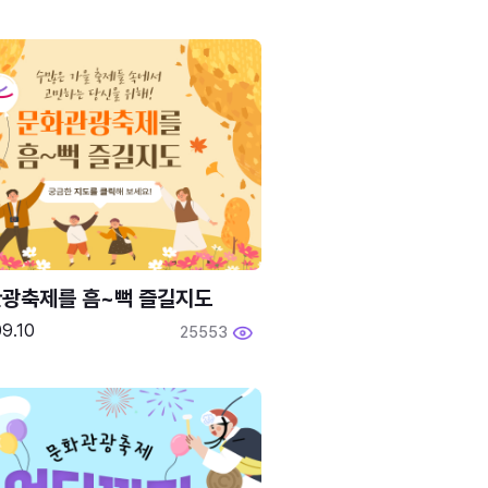
광축제를 흠~뻑 즐길지도
9.10
25553