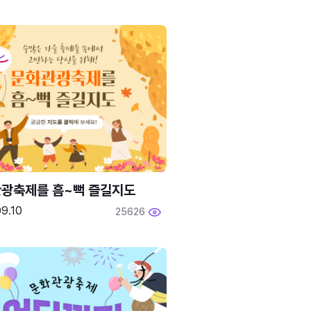
광축제를 흠~뻑 즐길지도
9.10
25626