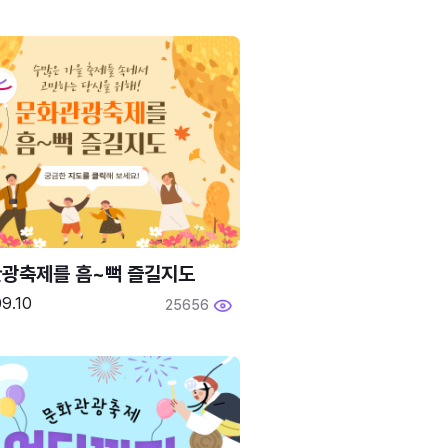
광축제를 흠~뻑 즐길지도
9.10
25656