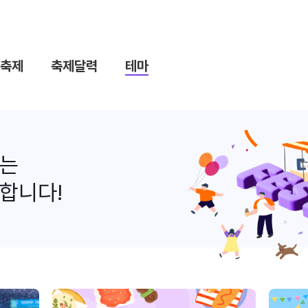
축제
축제달력
테마
나는
합니다!